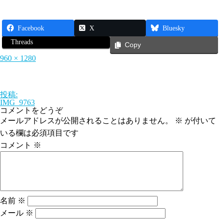
Facebook
X
Bluesky
Threads
Copy
フ
960 × 1280
ル
サ
イ
ズ
投
投稿:
稿
IMG_9763
ナ
コメントをどうぞ
ビ
メールアドレスが公開されることはありません。
※
が付いて
ゲ
いる欄は必須項目です
ー
シ
コメント
※
ョ
ン
名前
※
メール
※